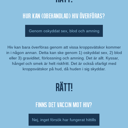
Hur kan (obehandlad) hiv överföras?
Genom oskyddat sex, blod och amning
Hiv kan bara överföras genom att vissa kroppsvätskor kommer
in i någon annan. Detta kan ske genom 1) oskyddat sex, 2) blod
Kommentar:
eller 3) graviditet, förlossning och amning. Det är allt. Kyssar,
hångel och smek är helt riskfritt. Det är också ofarligt med
kroppsvätskor på hud, då huden i sig skyddar.
Rätt!
Finns det vaccin mot hiv?
Nej, inget försök har fungerat hittills