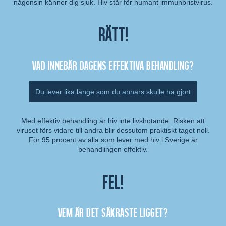
någonsin känner dig sjuk. Hiv står för humant immunbristvirus.
Rätt!
Vad innebär dagens effektiva behandling?
Du lever lika länge som du annars skulle ha gjort
Med effektiv behandling är hiv inte livshotande. Risken att
viruset förs vidare till andra blir dessutom praktiskt taget noll.
Kommentar:
För 95 procent av alla som lever med hiv i Sverige är
behandlingen effektiv.
Fel!
Vem är det säkraste ligget?