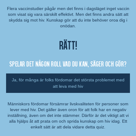
Flera vaccinstudier pågår men det finns i dagsläget inget vaccin
som visat sig vara särskilt effektivt. Men det finns andra sätt att
Kommentar:
skydda sig mot hiv. Kunskap gör att du inte behöver oroa dig i
onödan.
Rätt!
Spelar det någon roll vad du kan, säger och gör?
Ja, för många är folks fördomar det största problemet med
att leva med hiv
Människors fördomar försämrar livskvaliteten för personer som
lever med hiv. Det gäller även oron för att folk har en negativ
Kommentar:
inställning, även om det inte stämmer. Därför är det viktigt att vi
alla hjälps åt att prata om och sprida kunskap om hiv idag. Ett
enkelt sätt är att dela vidare detta quiz.