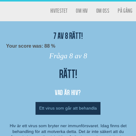
Hoppa till huvudinnehåll
hivtestet
Om HIV
Om oss
På gång
Huvudmeny
Hivtestet
7
av
8
rätt!
Your score was: 88 %
Fråga
8
av 8
Rätt!
Resultat
Vad är hiv?
Ett virus som går att behandla
Hiv är ett virus som bryter ner immunförsvaret. Idag finns det
behandling för att motverka detta. Det är inte säkert att du
Kommentar: