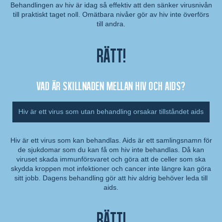
Behandlingen av hiv är idag så effektiv att den sänker virusnivån
till praktiskt taget noll. Omätbara nivåer gör av hiv inte överförs
Kommentar:
till andra.
Rätt!
Vad är skillnaden mellan hiv och aids?
Hiv är ett virus som utan behandling orsakar tillståndet aids
Hiv är ett virus som kan behandlas. Aids är ett samlingsnamn för
de sjukdomar som du kan få om hiv inte behandlas. Då kan
Kommentar:
viruset skada immunförsvaret och göra att de celler som ska
skydda kroppen mot infektioner och cancer inte längre kan göra
sitt jobb. Dagens behandling gör att hiv aldrig behöver leda till
aids.
Rätt!