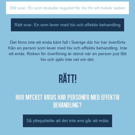
Ditt svar: En som testade negativt för hiv för ett halvår sedan
Rätt svar: En som lever med hiv och effektiv behandling
Det finns inte ett enda känt fall i Sverige där hiv har överförts
från en person som lever med hiv och effektiv behandling. Inte
Kommentar:
ett enda. Risken för överföring är störst när en person just fått
hiv och själv inte vet om det.
Rätt!
Hur mycket virus har personer med effektiv
behandling?
Så yttepyttelite att det inte ens går att mäta