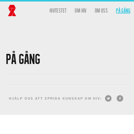
Hoppa till huvudinnehåll
hivtestet
Om HIV
Om oss
På gång
Huvudmeny
På gång
Dela på
Dela p
HJÄLP OSS ATT SPRIDA KUNSKAP OM HIV:
Twitter
Facebo