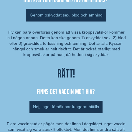
Genom oskyddat sex, blod och amning
Hiv kan bara överföras genom att vissa kroppsvätskor kommer
in i någon annan. Detta kan ske genom 1) oskyddat sex, 2) blod
Kommentar:
eller 3) graviditet, förlossning och amning. Det är allt. Kyssar,
hångel och smek är helt riskfritt. Det är också ofarligt med
kroppsvätskor på hud, då huden i sig skyddar.
Rätt!
Finns det vaccin mot hiv?
Nej, inget försök har fungerat hittills
Flera vaccinstudier pågår men det finns i dagsläget inget vaccin
som visat sig vara särskilt effektivt. Men det finns andra sätt att