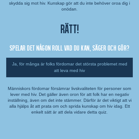
Kommentar:
skydda sig mot hiv. Kunskap gör att du inte behöver oroa dig i
onödan.
Rätt!
Spelar det någon roll vad du kan, säger och gör?
Ja, för många är folks fördomar det största problemet med
att leva med hiv
Människors fördomar försämrar livskvaliteten för personer som
lever med hiv. Det gäller även oron för att folk har en negativ
Kommentar:
inställning, även om det inte stämmer. Därför är det viktigt att vi
alla hjälps åt att prata om och sprida kunskap om hiv idag. Ett
enkelt sätt är att dela vidare detta quiz.