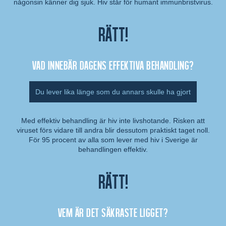
någonsin känner dig sjuk. Hiv står för humant immunbristvirus.
Rätt!
Vad innebär dagens effektiva behandling?
Du lever lika länge som du annars skulle ha gjort
Med effektiv behandling är hiv inte livshotande. Risken att
viruset förs vidare till andra blir dessutom praktiskt taget noll.
Kommentar:
För 95 procent av alla som lever med hiv i Sverige är
behandlingen effektiv.
Rätt!
Vem är det säkraste ligget?