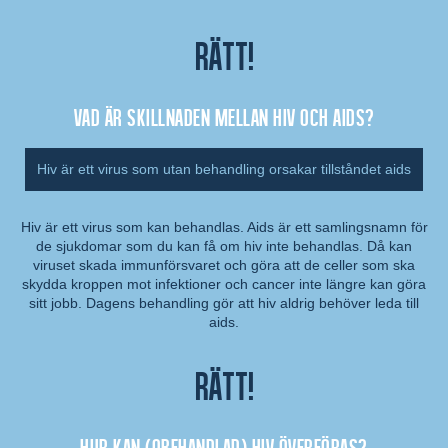
Rätt!
Vad är skillnaden mellan hiv och aids?
Hiv är ett virus som utan behandling orsakar tillståndet aids
Hiv är ett virus som kan behandlas. Aids är ett samlingsnamn för
de sjukdomar som du kan få om hiv inte behandlas. Då kan
Kommentar:
viruset skada immunförsvaret och göra att de celler som ska
skydda kroppen mot infektioner och cancer inte längre kan göra
sitt jobb. Dagens behandling gör att hiv aldrig behöver leda till
aids.
Rätt!
Hur kan (obehandlad) hiv överföras?