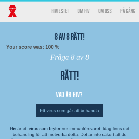
Hoppa till huvudinnehåll
hivtestet
Om HIV
Om oss
På gång
Huvudmeny
Hivtestet
8
av
8
rätt!
Your score was: 100 %
Fråga
8
av 8
Rätt!
Resultat
Vad är hiv?
Ett virus som går att behandla
Hiv är ett virus som bryter ner immunförsvaret. Idag finns det
behandling för att motverka detta. Det är inte säkert att du
Kommentar: