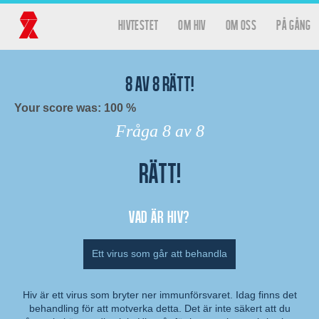
Hoppa till huvudinnehåll
hivtestet
Om HIV
Om oss
På gång
Huvudmeny
Hivtestet
8
av
8
rätt!
Your score was: 100 %
Fråga
8
av 8
Rätt!
Resultat
Vad är hiv?
Ett virus som går att behandla
Hiv är ett virus som bryter ner immunförsvaret. Idag finns det
behandling för att motverka detta. Det är inte säkert att du
Kommentar: