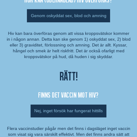
Genom oskyddat sex, blod och amning
Hiv kan bara överföras genom att vissa kroppsvätskor kommer
in i någon annan. Detta kan ske genom 1) oskyddat sex, 2) blod
Kommentar:
eller 3) graviditet, förlossning och amning. Det är allt. Kyssar,
hångel och smek är helt riskfritt. Det är också ofarligt med
kroppsvätskor på hud, då huden i sig skyddar.
Rätt!
Finns det vaccin mot hiv?
Nej, inget försök har fungerat hittills
Flera vaccinstudier pågår men det finns i dagsläget inget vaccin
som visat sig vara särskilt effektivt. Men det finns andra sätt att