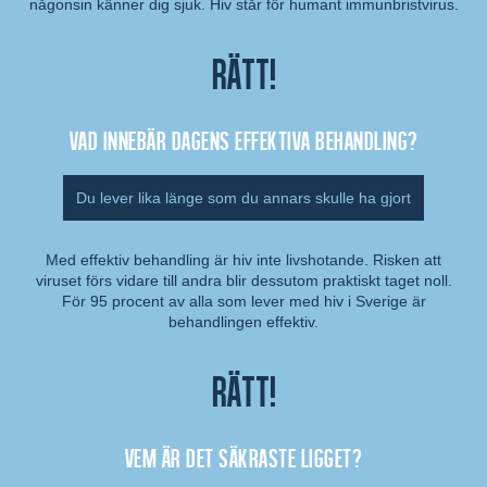
någonsin känner dig sjuk. Hiv står för humant immunbristvirus.
Rätt!
Vad innebär dagens effektiva behandling?
Du lever lika länge som du annars skulle ha gjort
Med effektiv behandling är hiv inte livshotande. Risken att
viruset förs vidare till andra blir dessutom praktiskt taget noll.
Kommentar:
För 95 procent av alla som lever med hiv i Sverige är
behandlingen effektiv.
Rätt!
Vem är det säkraste ligget?