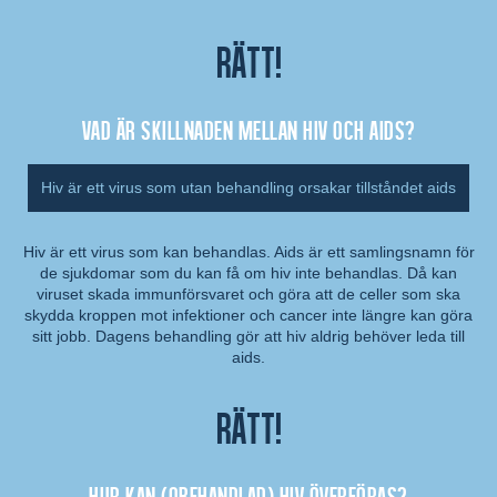
Rätt!
Vad är skillnaden mellan hiv och aids?
Hiv är ett virus som utan behandling orsakar tillståndet aids
Hiv är ett virus som kan behandlas. Aids är ett samlingsnamn för
de sjukdomar som du kan få om hiv inte behandlas. Då kan
Kommentar:
viruset skada immunförsvaret och göra att de celler som ska
skydda kroppen mot infektioner och cancer inte längre kan göra
sitt jobb. Dagens behandling gör att hiv aldrig behöver leda till
aids.
Rätt!
Hur kan (obehandlad) hiv överföras?