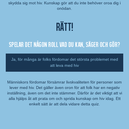
Kommentar:
skydda sig mot hiv. Kunskap gör att du inte behöver oroa dig i
onödan.
Rätt!
Spelar det någon roll vad du kan, säger och gör?
Ja, för många är folks fördomar det största problemet med
att leva med hiv
Människors fördomar försämrar livskvaliteten för personer som
lever med hiv. Det gäller även oron för att folk har en negativ
Kommentar:
inställning, även om det inte stämmer. Därför är det viktigt att vi
alla hjälps åt att prata om och sprida kunskap om hiv idag. Ett
enkelt sätt är att dela vidare detta quiz.