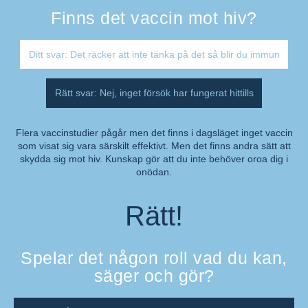
Finns det vaccin mot hiv?
Ditt svar: Det räcker att inte tänka på det så blir du immun
Rätt svar: Nej, inget försök har fungerat hittills
Flera vaccinstudier pågår men det finns i dagsläget inget vaccin
som visat sig vara särskilt effektivt. Men det finns andra sätt att
Kommentar:
skydda sig mot hiv. Kunskap gör att du inte behöver oroa dig i
onödan.
Rätt!
Spelar det någon roll vad du kan,
säger och gör?