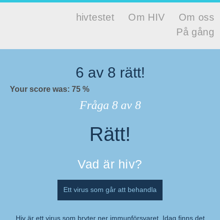
Hoppa till huvudinnehåll
hivtestet
Om HIV
Om oss
Huvudmeny
På gång
Hivtestet
6
av
8
rätt!
Your score was: 75 %
Fråga
8
av 8
Rätt!
Resultat
Vad är hiv?
Ett virus som går att behandla
Hiv är ett virus som bryter ner immunförsvaret. Idag finns det