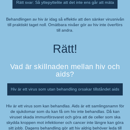
Rätt svar: Så yttepyttelite att det inte ens går att mäta
Behandlingen av hiv är idag så effektiv att den sänker virusnivån
till praktiskt taget noll. Omätbara nivåer gör av hiv inte överförs
Kommentar:
till andra.
Rätt!
Vad är skillnaden mellan hiv och
aids?
Hiv är ett virus som utan behandling orsakar tillståndet aids
Hiv är ett virus som kan behandlas. Aids är ett samlingsnamn för
de sjukdomar som du kan få om hiv inte behandlas. Då kan
Kommentar:
viruset skada immunförsvaret och göra att de celler som ska
skydda kroppen mot infektioner och cancer inte längre kan göra
sitt jobb. Dagens behandling gör att hiv aldrig behöver leda till