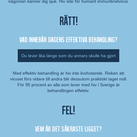
någonsin känner dig sjuk. Hiv står för humant immunbristvirus.
Rätt!
Vad innebär dagens effektiva behandling?
Du lever lika länge som du annars skulle ha gjort
Med effektiv behandling är hiv inte livshotande. Risken att
viruset förs vidare till andra blir dessutom praktiskt taget noll.
Kommentar:
För 95 procent av alla som lever med hiv i Sverige är
behandlingen effektiv.
Fel!
Vem är det säkraste ligget?