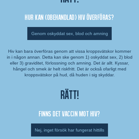
Hur kan (obehandlad) hiv överföras?
Genom oskyddat sex, blod och amning
Hiv kan bara överföras genom att vissa kroppsvätskor kommer
in i någon annan. Detta kan ske genom 1) oskyddat sex, 2) blod
Kommentar:
eller 3) graviditet, förlossning och amning. Det är allt. Kyssar,
hångel och smek är helt riskfritt. Det är också ofarligt med
kroppsvätskor på hud, då huden i sig skyddar.
Rätt!
Finns det vaccin mot hiv?
Nej, inget försök har fungerat hittills