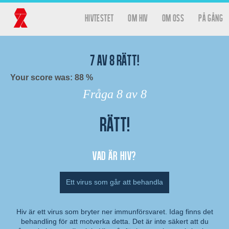
Hoppa till huvudinnehåll
hivtestet
Om HIV
Om oss
På gång
Huvudmeny
Hivtestet
7
av
8
rätt!
Your score was: 88 %
Fråga
8
av 8
Rätt!
Resultat
Vad är hiv?
Ett virus som går att behandla
Hiv är ett virus som bryter ner immunförsvaret. Idag finns det
behandling för att motverka detta. Det är inte säkert att du
Kommentar: