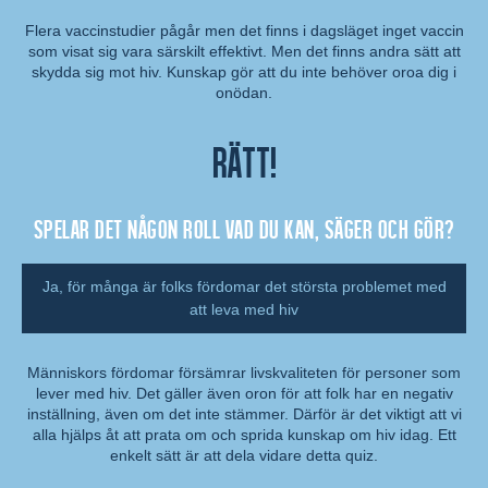
Flera vaccinstudier pågår men det finns i dagsläget inget vaccin
som visat sig vara särskilt effektivt. Men det finns andra sätt att
Kommentar:
skydda sig mot hiv. Kunskap gör att du inte behöver oroa dig i
onödan.
Rätt!
Spelar det någon roll vad du kan, säger och gör?
Ja, för många är folks fördomar det största problemet med
att leva med hiv
Människors fördomar försämrar livskvaliteten för personer som
lever med hiv. Det gäller även oron för att folk har en negativ
Kommentar:
inställning, även om det inte stämmer. Därför är det viktigt att vi
alla hjälps åt att prata om och sprida kunskap om hiv idag. Ett
enkelt sätt är att dela vidare detta quiz.