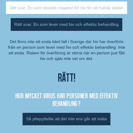
Ditt svar: En som testade negativt för hiv för ett halvår sedan
Rätt svar: En som lever med hiv och effektiv behandling
Det finns inte ett enda känt fall i Sverige där hiv har överförts
från en person som lever med hiv och effektiv behandling. Inte
Kommentar:
ett enda. Risken för överföring är störst när en person just fått
hiv och själv inte vet om det.
Rätt!
Hur mycket virus har personer med effektiv
behandling?
Så yttepyttelite att det inte ens går att mäta