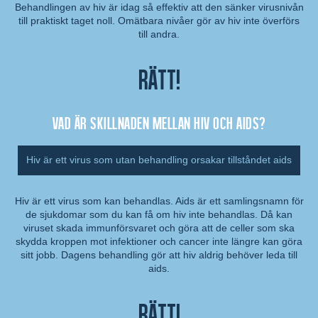
Behandlingen av hiv är idag så effektiv att den sänker virusnivån
till praktiskt taget noll. Omätbara nivåer gör av hiv inte överförs
Kommentar:
till andra.
Rätt!
Vad är skillnaden mellan hiv och aids?
Hiv är ett virus som utan behandling orsakar tillståndet aids
Hiv är ett virus som kan behandlas. Aids är ett samlingsnamn för
de sjukdomar som du kan få om hiv inte behandlas. Då kan
Kommentar:
viruset skada immunförsvaret och göra att de celler som ska
skydda kroppen mot infektioner och cancer inte längre kan göra
sitt jobb. Dagens behandling gör att hiv aldrig behöver leda till
aids.
Rätt!