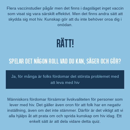
Flera vaccinstudier pågår men det finns i dagsläget inget vaccin
som visat sig vara särskilt effektivt. Men det finns andra sätt att
Kommentar:
skydda sig mot hiv. Kunskap gör att du inte behöver oroa dig i
onödan.
Rätt!
Spelar det någon roll vad du kan, säger och gör?
Ja, för många är folks fördomar det största problemet med
att leva med hiv
Människors fördomar försämrar livskvaliteten för personer som
lever med hiv. Det gäller även oron för att folk har en negativ
Kommentar:
inställning, även om det inte stämmer. Därför är det viktigt att vi
alla hjälps åt att prata om och sprida kunskap om hiv idag. Ett
enkelt sätt är att dela vidare detta quiz.