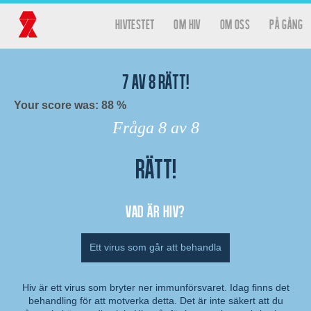
Hoppa till huvudinnehåll
hivtestet
Om HIV
Om oss
På gång
Huvudmeny
Hivtestet
7
av
8
rätt!
Your score was: 88 %
Fråga
8
av 8
Rätt!
Resultat
Vad är hiv?
Ett virus som går att behandla
Hiv är ett virus som bryter ner immunförsvaret. Idag finns det
behandling för att motverka detta. Det är inte säkert att du
Kommentar: