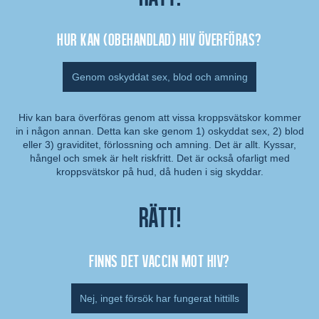
Hur kan (obehandlad) hiv överföras?
Genom oskyddat sex, blod och amning
Hiv kan bara överföras genom att vissa kroppsvätskor kommer
in i någon annan. Detta kan ske genom 1) oskyddat sex, 2) blod
Kommentar:
eller 3) graviditet, förlossning och amning. Det är allt. Kyssar,
hångel och smek är helt riskfritt. Det är också ofarligt med
kroppsvätskor på hud, då huden i sig skyddar.
Rätt!
Finns det vaccin mot hiv?
Nej, inget försök har fungerat hittills