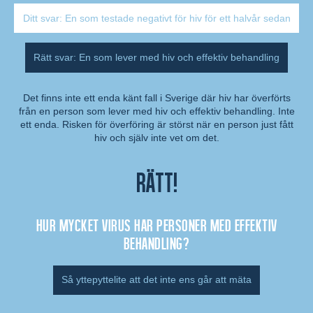
Ditt svar: En som testade negativt för hiv för ett halvår sedan
Rätt svar: En som lever med hiv och effektiv behandling
Det finns inte ett enda känt fall i Sverige där hiv har överförts
från en person som lever med hiv och effektiv behandling. Inte
Kommentar:
ett enda. Risken för överföring är störst när en person just fått
hiv och själv inte vet om det.
Rätt!
Hur mycket virus har personer med effektiv
behandling?
Så yttepyttelite att det inte ens går att mäta