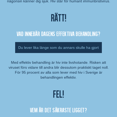
någonsin känner dig sjuk. Hiv står för humant immunbristvirus.
Rätt!
Vad innebär dagens effektiva behandling?
Du lever lika länge som du annars skulle ha gjort
Med effektiv behandling är hiv inte livshotande. Risken att
viruset förs vidare till andra blir dessutom praktiskt taget noll.
Kommentar:
För 95 procent av alla som lever med hiv i Sverige är
behandlingen effektiv.
Fel!
Vem är det säkraste ligget?