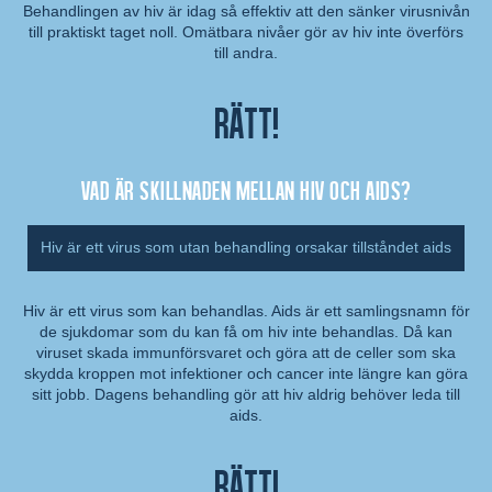
Behandlingen av hiv är idag så effektiv att den sänker virusnivån
till praktiskt taget noll. Omätbara nivåer gör av hiv inte överförs
Kommentar:
till andra.
Rätt!
Vad är skillnaden mellan hiv och aids?
Hiv är ett virus som utan behandling orsakar tillståndet aids
Hiv är ett virus som kan behandlas. Aids är ett samlingsnamn för
de sjukdomar som du kan få om hiv inte behandlas. Då kan
Kommentar:
viruset skada immunförsvaret och göra att de celler som ska
skydda kroppen mot infektioner och cancer inte längre kan göra
sitt jobb. Dagens behandling gör att hiv aldrig behöver leda till
aids.
Rätt!