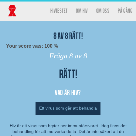
Hoppa till huvudinnehåll
hivtestet
Om HIV
Om oss
På gång
Huvudmeny
Hivtestet
8
av
8
rätt!
Your score was: 100 %
Fråga
8
av 8
Rätt!
Resultat
Vad är hiv?
Ett virus som går att behandla
Hiv är ett virus som bryter ner immunförsvaret. Idag finns det
behandling för att motverka detta. Det är inte säkert att du
Kommentar: