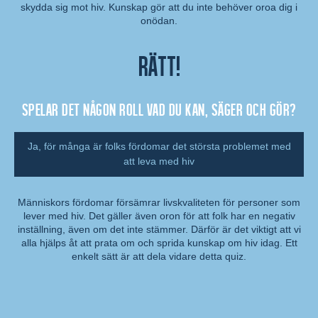
Kommentar:
skydda sig mot hiv. Kunskap gör att du inte behöver oroa dig i
onödan.
Rätt!
Spelar det någon roll vad du kan, säger och gör?
Ja, för många är folks fördomar det största problemet med
att leva med hiv
Människors fördomar försämrar livskvaliteten för personer som
lever med hiv. Det gäller även oron för att folk har en negativ
Kommentar:
inställning, även om det inte stämmer. Därför är det viktigt att vi
alla hjälps åt att prata om och sprida kunskap om hiv idag. Ett
enkelt sätt är att dela vidare detta quiz.