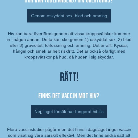
Genom oskyddat sex, blod och amning
Hiv kan bara överföras genom att vissa kroppsvätskor kommer
in i någon annan. Detta kan ske genom 1) oskyddat sex, 2) blod
Kommentar:
eller 3) graviditet, förlossning och amning. Det är allt. Kyssar,
hångel och smek är helt riskfritt. Det är också ofarligt med
kroppsvätskor på hud, då huden i sig skyddar.
Rätt!
Finns det vaccin mot hiv?
Nej, inget försök har fungerat hittills
Flera vaccinstudier pågår men det finns i dagsläget inget vaccin
som visat sig vara särskilt effektivt. Men det finns andra sätt att