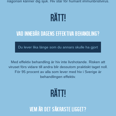
någonsin känner dig sjuk. Hiv står för humant immunbristvirus.
Rätt!
Vad innebär dagens effektiva behandling?
Du lever lika länge som du annars skulle ha gjort
Med effektiv behandling är hiv inte livshotande. Risken att
viruset förs vidare till andra blir dessutom praktiskt taget noll.
Kommentar:
För 95 procent av alla som lever med hiv i Sverige är
behandlingen effektiv.
Rätt!
Vem är det säkraste ligget?