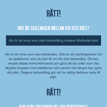
Rätt!
Vad är skillnaden mellan hiv och aids?
Hiv är ett virus som utan behandling orsakar tillståndet aids
Hiv är ett virus som kan behandlas. Aids är ett samlingsnamn för
de sjukdomar som du kan få om hiv inte behandlas. Då kan
Kommentar:
viruset skada immunförsvaret och göra att de celler som ska
skydda kroppen mot infektioner och cancer inte längre kan göra
sitt jobb. Dagens behandling gör att hiv aldrig behöver leda till
aids.
Rätt!
Hur kan (obehandlad) hiv överföras?