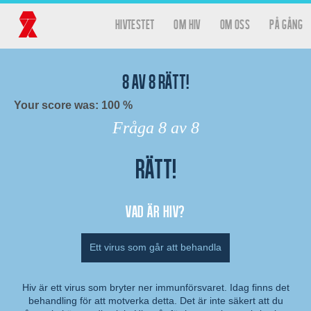
Hoppa till huvudinnehåll
hivtestet
Om HIV
Om oss
På gång
Huvudmeny
Hivtestet
8
av
8
rätt!
Your score was: 100 %
Fråga
8
av 8
Rätt!
Resultat
Vad är hiv?
Ett virus som går att behandla
Hiv är ett virus som bryter ner immunförsvaret. Idag finns det
behandling för att motverka detta. Det är inte säkert att du
Kommentar: