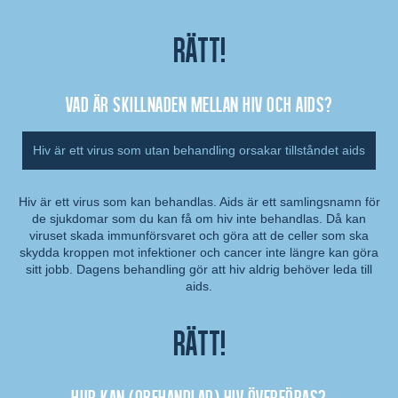
Rätt!
Vad är skillnaden mellan hiv och aids?
Hiv är ett virus som utan behandling orsakar tillståndet aids
Hiv är ett virus som kan behandlas. Aids är ett samlingsnamn för
de sjukdomar som du kan få om hiv inte behandlas. Då kan
Kommentar:
viruset skada immunförsvaret och göra att de celler som ska
skydda kroppen mot infektioner och cancer inte längre kan göra
sitt jobb. Dagens behandling gör att hiv aldrig behöver leda till
aids.
Rätt!
Hur kan (obehandlad) hiv överföras?