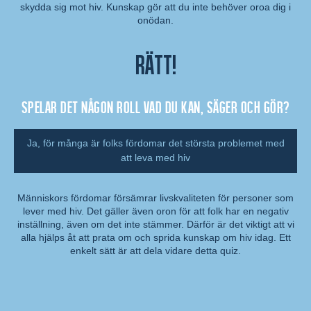
Kommentar:
skydda sig mot hiv. Kunskap gör att du inte behöver oroa dig i
onödan.
Rätt!
Spelar det någon roll vad du kan, säger och gör?
Ja, för många är folks fördomar det största problemet med
att leva med hiv
Människors fördomar försämrar livskvaliteten för personer som
lever med hiv. Det gäller även oron för att folk har en negativ
Kommentar:
inställning, även om det inte stämmer. Därför är det viktigt att vi
alla hjälps åt att prata om och sprida kunskap om hiv idag. Ett
enkelt sätt är att dela vidare detta quiz.