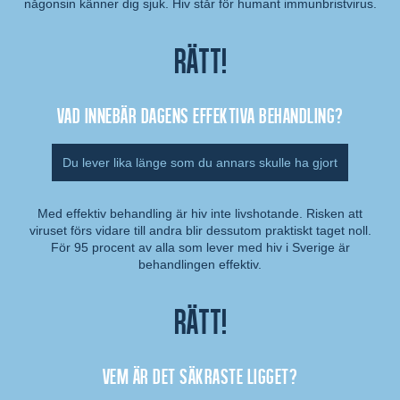
någonsin känner dig sjuk. Hiv står för humant immunbristvirus.
Rätt!
Vad innebär dagens effektiva behandling?
Du lever lika länge som du annars skulle ha gjort
Med effektiv behandling är hiv inte livshotande. Risken att
viruset förs vidare till andra blir dessutom praktiskt taget noll.
Kommentar:
För 95 procent av alla som lever med hiv i Sverige är
behandlingen effektiv.
Rätt!
Vem är det säkraste ligget?