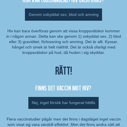
Genom oskyddat sex, blod och amning
Hiv kan bara överföras genom att vissa kroppsvätskor kommer
in i någon annan. Detta kan ske genom 1) oskyddat sex, 2) blod
Kommentar:
eller 3) graviditet, förlossning och amning. Det är allt. Kyssar,
hångel och smek är helt riskfritt. Det är också ofarligt med
kroppsvätskor på hud, då huden i sig skyddar.
Rätt!
Finns det vaccin mot hiv?
Nej, inget försök har fungerat hittills
Flera vaccinstudier pågår men det finns i dagsläget inget vaccin
som visat sig vara särskilt effektivt. Men det finns andra sätt att