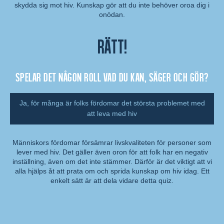
Kommentar:
skydda sig mot hiv. Kunskap gör att du inte behöver oroa dig i
onödan.
Rätt!
Spelar det någon roll vad du kan, säger och gör?
Ja, för många är folks fördomar det största problemet med
att leva med hiv
Människors fördomar försämrar livskvaliteten för personer som
lever med hiv. Det gäller även oron för att folk har en negativ
Kommentar:
inställning, även om det inte stämmer. Därför är det viktigt att vi
alla hjälps åt att prata om och sprida kunskap om hiv idag. Ett
enkelt sätt är att dela vidare detta quiz.