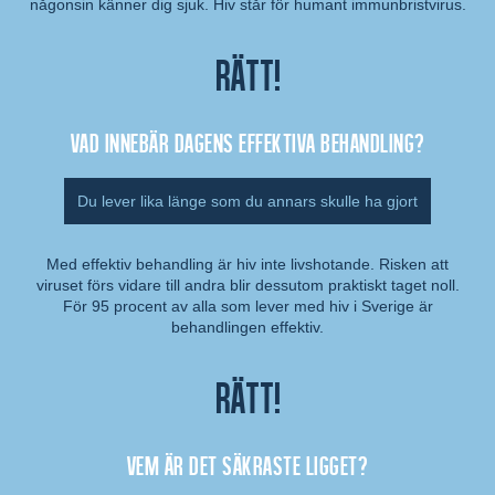
någonsin känner dig sjuk. Hiv står för humant immunbristvirus.
Rätt!
Vad innebär dagens effektiva behandling?
Du lever lika länge som du annars skulle ha gjort
Med effektiv behandling är hiv inte livshotande. Risken att
viruset förs vidare till andra blir dessutom praktiskt taget noll.
Kommentar:
För 95 procent av alla som lever med hiv i Sverige är
behandlingen effektiv.
Rätt!
Vem är det säkraste ligget?