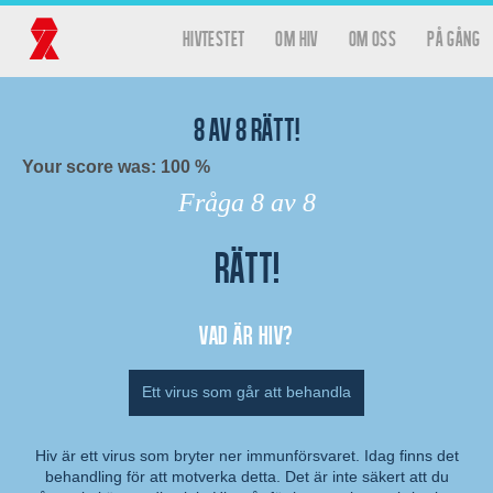
Hoppa till huvudinnehåll
hivtestet
Om HIV
Om oss
På gång
Huvudmeny
Hivtestet
8
av
8
rätt!
Your score was: 100 %
Fråga
8
av 8
Rätt!
Resultat
Vad är hiv?
Ett virus som går att behandla
Hiv är ett virus som bryter ner immunförsvaret. Idag finns det
behandling för att motverka detta. Det är inte säkert att du
Kommentar: