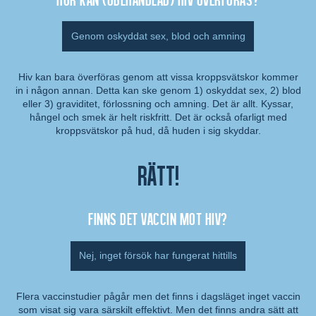
Genom oskyddat sex, blod och amning
Hiv kan bara överföras genom att vissa kroppsvätskor kommer
in i någon annan. Detta kan ske genom 1) oskyddat sex, 2) blod
Kommentar:
eller 3) graviditet, förlossning och amning. Det är allt. Kyssar,
hångel och smek är helt riskfritt. Det är också ofarligt med
kroppsvätskor på hud, då huden i sig skyddar.
Rätt!
Finns det vaccin mot hiv?
Nej, inget försök har fungerat hittills
Flera vaccinstudier pågår men det finns i dagsläget inget vaccin
som visat sig vara särskilt effektivt. Men det finns andra sätt att