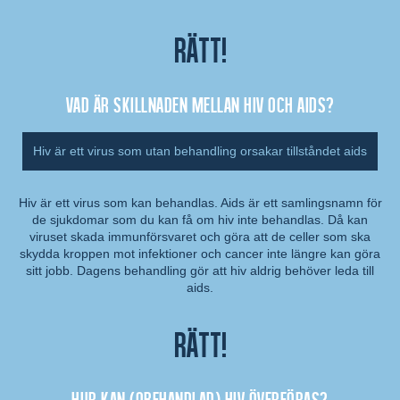
Rätt!
Vad är skillnaden mellan hiv och aids?
Hiv är ett virus som utan behandling orsakar tillståndet aids
Hiv är ett virus som kan behandlas. Aids är ett samlingsnamn för
de sjukdomar som du kan få om hiv inte behandlas. Då kan
Kommentar:
viruset skada immunförsvaret och göra att de celler som ska
skydda kroppen mot infektioner och cancer inte längre kan göra
sitt jobb. Dagens behandling gör att hiv aldrig behöver leda till
aids.
Rätt!
Hur kan (obehandlad) hiv överföras?