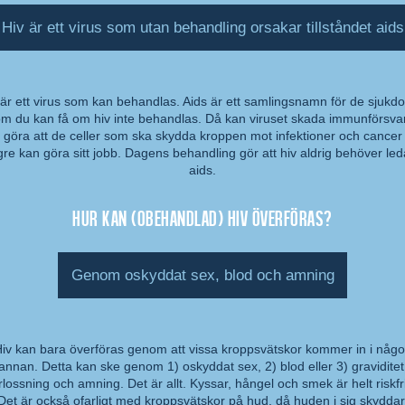
Hiv är ett virus som utan behandling orsakar tillståndet aids
 är ett virus som kan behandlas. Aids är ett samlingsnamn för de sjukd
m du kan få om hiv inte behandlas. Då kan viruset skada immunförsva
mmentar:
 göra att de celler som ska skydda kroppen mot infektioner och cancer 
gre kan göra sitt jobb. Dagens behandling gör att hiv aldrig behöver leda 
aids.
Hur kan (obehandlad) hiv överföras?
Genom oskyddat sex, blod och amning
iv kan bara överföras genom att vissa kroppsvätskor kommer in i någ
annan. Detta kan ske genom 1) oskyddat sex, 2) blod eller 3) graviditet
mmentar:
rlossning och amning. Det är allt. Kyssar, hångel och smek är helt riskfri
Det är också ofarligt med kroppsvätskor på hud, då huden i sig skyddar