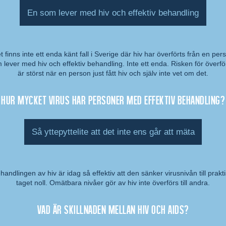
En som lever med hiv och effektiv behandling
t finns inte ett enda känt fall i Sverige där hiv har överförts från en per
 lever med hiv och effektiv behandling. Inte ett enda. Risken för överfö
mmentar:
är störst när en person just fått hiv och själv inte vet om det.
Hur mycket virus har personer med effektiv behandling?
Så yttepyttelite att det inte ens går att mäta
handlingen av hiv är idag så effektiv att den sänker virusnivån till prakti
taget noll. Omätbara nivåer gör av hiv inte överförs till andra.
mmentar:
Vad är skillnaden mellan hiv och aids?