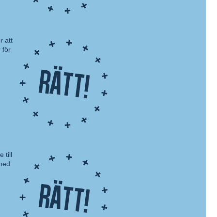
r att
 för
Rätt!
 till
 med
Rätt!