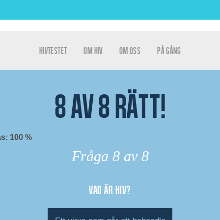
Hoppa till huvudinnehåll
hivtestet
Om HIV
Om oss
På gång
Huvudmeny
tet
8
av
8
rätt!
s: 100 %
Fråga
8
av 8
Vad är hiv?