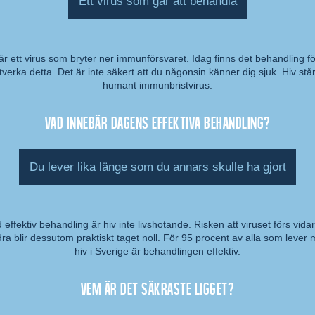
Ett virus som går att behandla
är ett virus som bryter ner immunförsvaret. Idag finns det behandling fö
verka detta. Det är inte säkert att du någonsin känner dig sjuk. Hiv står
mmentar:
humant immunbristvirus.
Vad innebär dagens effektiva behandling?
Du lever lika länge som du annars skulle ha gjort
effektiv behandling är hiv inte livshotande. Risken att viruset förs vidare
ra blir dessutom praktiskt taget noll. För 95 procent av alla som lever
mmentar:
hiv i Sverige är behandlingen effektiv.
Vem är det säkraste ligget?