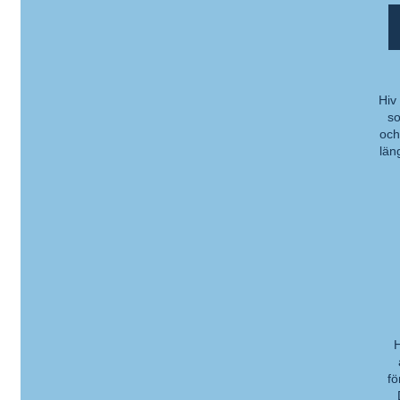
Hiv
so
Ko
och
län
H
Ko
fö