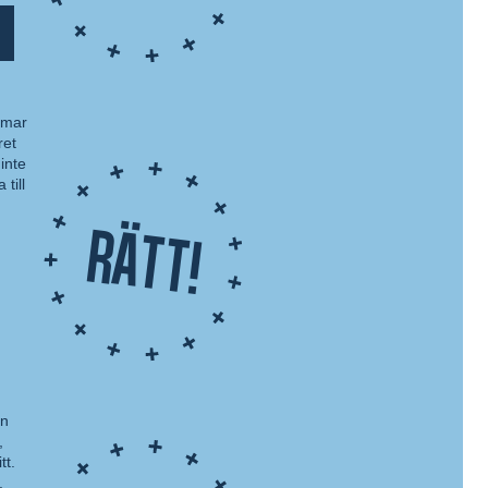
omar
ret
inte
till
Rätt!
on
,
tt.
.