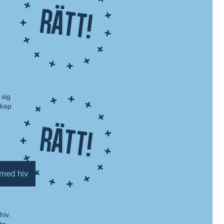
Rätt!
 sig
skap
Rätt!
 med hiv
hiv.