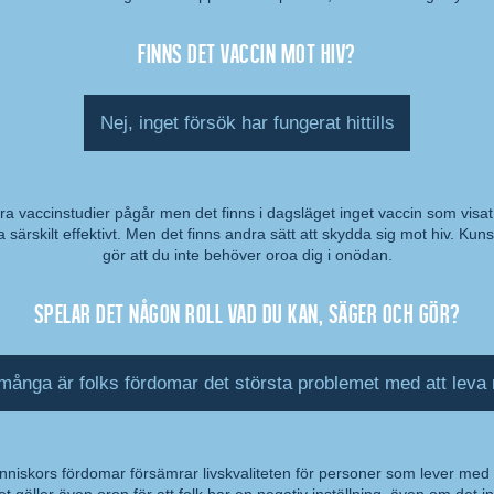
Finns det vaccin mot hiv?
Nej, inget försök har fungerat hittills
ra vaccinstudier pågår men det finns i dagsläget inget vaccin som visat
a särskilt effektivt. Men det finns andra sätt att skydda sig mot hiv. Kun
mmentar:
gör att du inte behöver oroa dig i onödan.
Spelar det någon roll vad du kan, säger och gör?
 många är folks fördomar det största problemet med att leva
niskors fördomar försämrar livskvaliteten för personer som lever med 