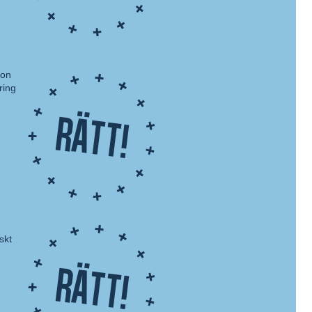
son
ring
Rätt!
skt
Rätt!