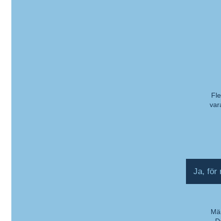
Fle
var
Ko
Ja, för
Män