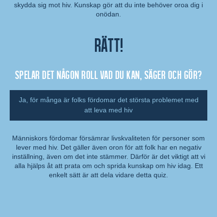
Kommentar:
skydda sig mot hiv. Kunskap gör att du inte behöver oroa dig i
onödan.
Rätt!
Spelar det någon roll vad du kan, säger och gör?
Ja, för många är folks fördomar det största problemet med
att leva med hiv
Människors fördomar försämrar livskvaliteten för personer som
lever med hiv. Det gäller även oron för att folk har en negativ
Kommentar:
inställning, även om det inte stämmer. Därför är det viktigt att vi
alla hjälps åt att prata om och sprida kunskap om hiv idag. Ett
enkelt sätt är att dela vidare detta quiz.