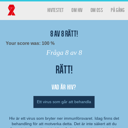
Hoppa till huvudinnehåll
hivtestet
Om HIV
Om oss
På gång
Huvudmeny
Hivtestet
8
av
8
rätt!
Your score was: 100 %
Fråga
8
av 8
Rätt!
Resultat
Vad är hiv?
Ett virus som går att behandla
Hiv är ett virus som bryter ner immunförsvaret. Idag finns det
behandling för att motverka detta. Det är inte säkert att du
Kommentar: