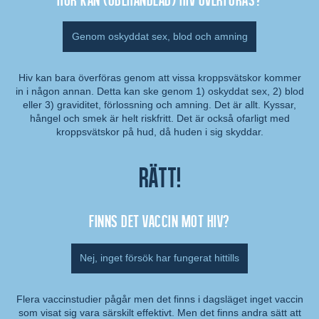
Genom oskyddat sex, blod och amning
Hiv kan bara överföras genom att vissa kroppsvätskor kommer
in i någon annan. Detta kan ske genom 1) oskyddat sex, 2) blod
Kommentar:
eller 3) graviditet, förlossning och amning. Det är allt. Kyssar,
hångel och smek är helt riskfritt. Det är också ofarligt med
kroppsvätskor på hud, då huden i sig skyddar.
Rätt!
Finns det vaccin mot hiv?
Nej, inget försök har fungerat hittills
Flera vaccinstudier pågår men det finns i dagsläget inget vaccin
som visat sig vara särskilt effektivt. Men det finns andra sätt att