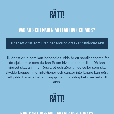
Rätt!
Vad är skillnaden mellan hiv och aids?
Hiv är ett virus som utan behandling orsakar tillståndet aids
Hiv är ett virus som kan behandlas. Aids är ett samlingsnamn för
de sjukdomar som du kan få om hiv inte behandlas. Då kan
Kommentar:
viruset skada immunförsvaret och göra att de celler som ska
skydda kroppen mot infektioner och cancer inte längre kan göra
sitt jobb. Dagens behandling gör att hiv aldrig behöver leda till
aids.
Rätt!
Hur kan (obehandlad) hiv överföras?