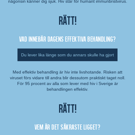
någonsin känner dig sjuk. Hiv står för humant immunbristvirus.
Rätt!
Vad innebär dagens effektiva behandling?
Du lever lika länge som du annars skulle ha gjort
Med effektiv behandling är hiv inte livshotande. Risken att
viruset förs vidare till andra blir dessutom praktiskt taget noll.
Kommentar:
För 95 procent av alla som lever med hiv i Sverige är
behandlingen effektiv.
Rätt!
Vem är det säkraste ligget?