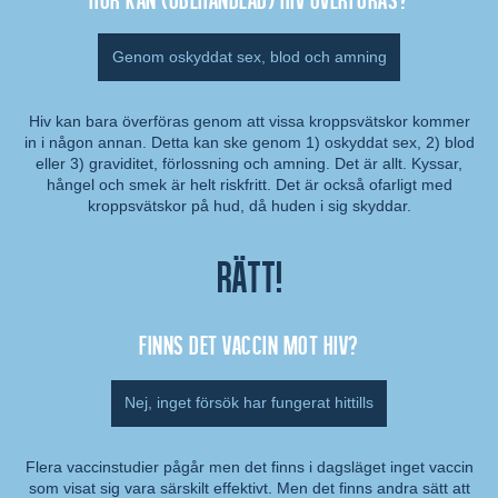
Genom oskyddat sex, blod och amning
Hiv kan bara överföras genom att vissa kroppsvätskor kommer
in i någon annan. Detta kan ske genom 1) oskyddat sex, 2) blod
Kommentar:
eller 3) graviditet, förlossning och amning. Det är allt. Kyssar,
hångel och smek är helt riskfritt. Det är också ofarligt med
kroppsvätskor på hud, då huden i sig skyddar.
Rätt!
Finns det vaccin mot hiv?
Nej, inget försök har fungerat hittills
Flera vaccinstudier pågår men det finns i dagsläget inget vaccin
som visat sig vara särskilt effektivt. Men det finns andra sätt att