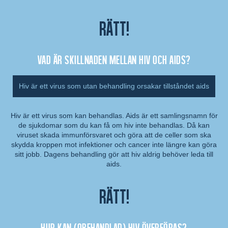
Rätt!
Vad är skillnaden mellan hiv och aids?
Hiv är ett virus som utan behandling orsakar tillståndet aids
Hiv är ett virus som kan behandlas. Aids är ett samlingsnamn för
de sjukdomar som du kan få om hiv inte behandlas. Då kan
Kommentar:
viruset skada immunförsvaret och göra att de celler som ska
skydda kroppen mot infektioner och cancer inte längre kan göra
sitt jobb. Dagens behandling gör att hiv aldrig behöver leda till
aids.
Rätt!
Hur kan (obehandlad) hiv överföras?