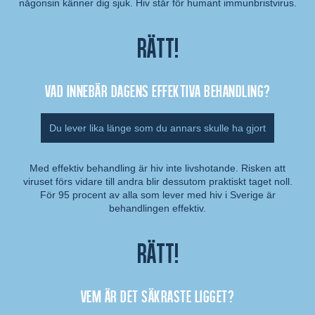
någonsin känner dig sjuk. Hiv står för humant immunbristvirus.
Rätt!
Vad innebär dagens effektiva behandling?
Du lever lika länge som du annars skulle ha gjort
Med effektiv behandling är hiv inte livshotande. Risken att
viruset förs vidare till andra blir dessutom praktiskt taget noll.
Kommentar:
För 95 procent av alla som lever med hiv i Sverige är
behandlingen effektiv.
Rätt!
Vem är det säkraste ligget?