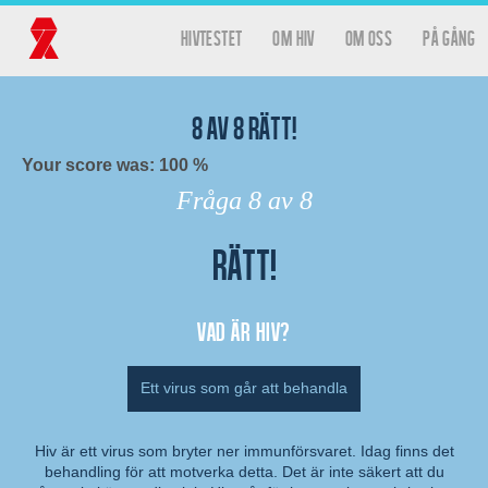
Hoppa till huvudinnehåll
hivtestet
Om HIV
Om oss
På gång
Huvudmeny
Hivtestet
8
av
8
rätt!
Your score was: 100 %
Fråga
8
av 8
Rätt!
Resultat
Vad är hiv?
Ett virus som går att behandla
Hiv är ett virus som bryter ner immunförsvaret. Idag finns det
behandling för att motverka detta. Det är inte säkert att du
Kommentar: