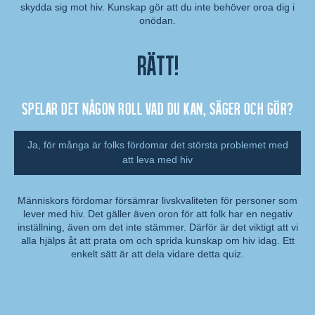
Kommentar:
skydda sig mot hiv. Kunskap gör att du inte behöver oroa dig i
onödan.
Rätt!
Spelar det någon roll vad du kan, säger och gör?
Ja, för många är folks fördomar det största problemet med
att leva med hiv
Människors fördomar försämrar livskvaliteten för personer som
lever med hiv. Det gäller även oron för att folk har en negativ
Kommentar:
inställning, även om det inte stämmer. Därför är det viktigt att vi
alla hjälps åt att prata om och sprida kunskap om hiv idag. Ett
enkelt sätt är att dela vidare detta quiz.