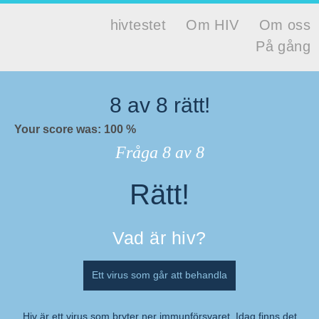
Hoppa till huvudinnehåll
hivtestet
Om HIV
Om oss
Huvudmeny
På gång
Hivtestet
8
av
8
rätt!
Your score was: 100 %
Fråga
8
av 8
Rätt!
Resultat
Vad är hiv?
Ett virus som går att behandla
Hiv är ett virus som bryter ner immunförsvaret. Idag finns det