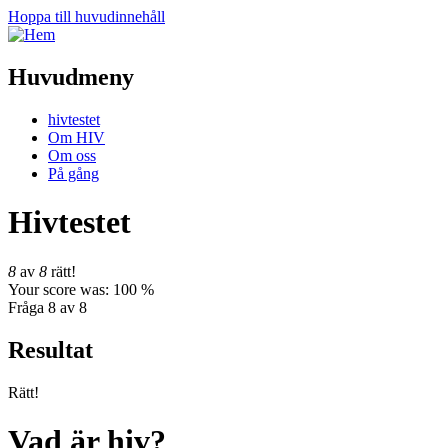
Hoppa till huvudinnehåll
Huvudmeny
hivtestet
Om HIV
Om oss
På gång
Hivtestet
8
av
8
rätt!
Your score was: 100 %
Fråga
8
av 8
Resultat
Rätt!
Vad är hiv?