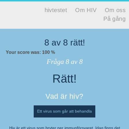
Hoppa till huvudinnehåll
hivtestet
Om HIV
Om oss
Huvudmeny
På gång
Hivtestet
8
av
8
rätt!
Your score was: 100 %
Fråga
8
av 8
Rätt!
Resultat
Vad är hiv?
Ett virus som går att behandla
Hiv är ett virus som bryter ner immunförsvaret. Idag finns det