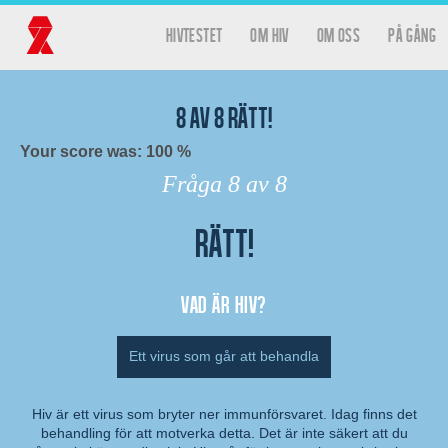
Hoppa till huvudinnehåll
hivtestet
Om HIV
Om oss
På gång
Huvudmeny
Hivtestet
8
av
8
rätt!
Your score was: 100 %
Fråga
8
av 8
Rätt!
Resultat
Vad är hiv?
Ett virus som går att behandla
Hiv är ett virus som bryter ner immunförsvaret. Idag finns det
behandling för att motverka detta. Det är inte säkert att du
Kommentar: