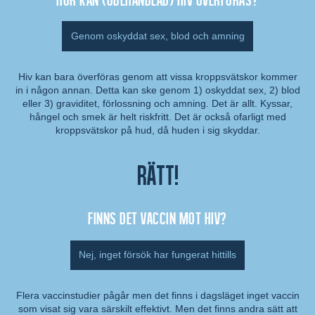
Genom oskyddat sex, blod och amning
Hiv kan bara överföras genom att vissa kroppsvätskor kommer
in i någon annan. Detta kan ske genom 1) oskyddat sex, 2) blod
Kommentar:
eller 3) graviditet, förlossning och amning. Det är allt. Kyssar,
hångel och smek är helt riskfritt. Det är också ofarligt med
kroppsvätskor på hud, då huden i sig skyddar.
Rätt!
Finns det vaccin mot hiv?
Nej, inget försök har fungerat hittills
Flera vaccinstudier pågår men det finns i dagsläget inget vaccin
som visat sig vara särskilt effektivt. Men det finns andra sätt att