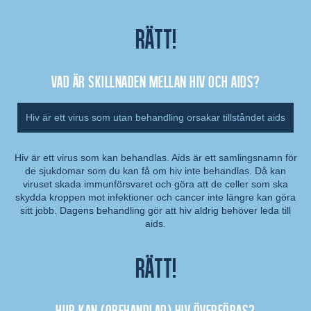
Rätt!
Vad är skillnaden mellan hiv och aids?
Hiv är ett virus som utan behandling orsakar tillståndet aids
Hiv är ett virus som kan behandlas. Aids är ett samlingsnamn för
de sjukdomar som du kan få om hiv inte behandlas. Då kan
Kommentar:
viruset skada immunförsvaret och göra att de celler som ska
skydda kroppen mot infektioner och cancer inte längre kan göra
sitt jobb. Dagens behandling gör att hiv aldrig behöver leda till
aids.
Rätt!
Hur kan (obehandlad) hiv överföras?