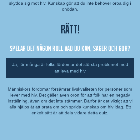
Kommentar:
skydda sig mot hiv. Kunskap gör att du inte behöver oroa dig i
onödan.
Rätt!
Spelar det någon roll vad du kan, säger och gör?
Ja, för många är folks fördomar det största problemet med
att leva med hiv
Människors fördomar försämrar livskvaliteten för personer som
lever med hiv. Det gäller även oron för att folk har en negativ
Kommentar:
inställning, även om det inte stämmer. Därför är det viktigt att vi
alla hjälps åt att prata om och sprida kunskap om hiv idag. Ett
enkelt sätt är att dela vidare detta quiz.