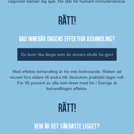
någonsin känner dig sjuk. Hiv står för humant immunbristvirus.
Rätt!
Vad innebär dagens effektiva behandling?
Du lever lika länge som du annars skulle ha gjort
Med effektiv behandling är hiv inte livshotande. Risken att
viruset förs vidare till andra blir dessutom praktiskt taget noll.
Kommentar:
För 95 procent av alla som lever med hiv i Sverige är
behandlingen effektiv.
Rätt!
Vem är det säkraste ligget?