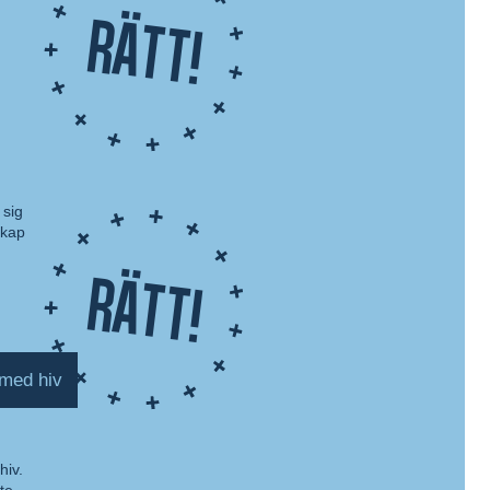
Rätt!
 sig
skap
Rätt!
 med hiv
hiv.