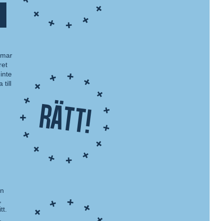
omar
ret
inte
till
Rätt!
on
,
tt.
.