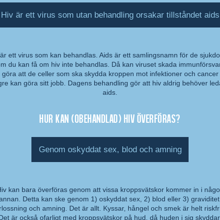
Hiv är ett virus som utan behandling orsakar tillståndet aids
 är ett virus som kan behandlas. Aids är ett samlingsnamn för de sjukd
m du kan få om hiv inte behandlas. Då kan viruset skada immunförsva
mmentar:
 göra att de celler som ska skydda kroppen mot infektioner och cancer 
gre kan göra sitt jobb. Dagens behandling gör att hiv aldrig behöver leda 
aids.
Hur kan (obehandlad) hiv överföras?
Genom oskyddat sex, blod och amning
iv kan bara överföras genom att vissa kroppsvätskor kommer in i någ
annan. Detta kan ske genom 1) oskyddat sex, 2) blod eller 3) graviditet
mmentar:
rlossning och amning. Det är allt. Kyssar, hångel och smek är helt riskfri
Det är också ofarligt med kroppsvätskor på hud, då huden i sig skyddar