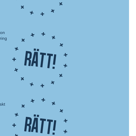
son
ring
Rätt!
skt
Rätt!