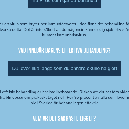
Ett virus som går att behandla
är ett virus som bryter ner immunförsvaret. Idag finns det behandling fö
verka detta. Det är inte säkert att du någonsin känner dig sjuk. Hiv står
mmentar:
humant immunbristvirus.
Vad innebär dagens effektiva behandling?
Du lever lika länge som du annars skulle ha gjort
effektiv behandling är hiv inte livshotande. Risken att viruset förs vidare
ra blir dessutom praktiskt taget noll. För 95 procent av alla som lever
mmentar:
hiv i Sverige är behandlingen effektiv.
Vem är det säkraste ligget?