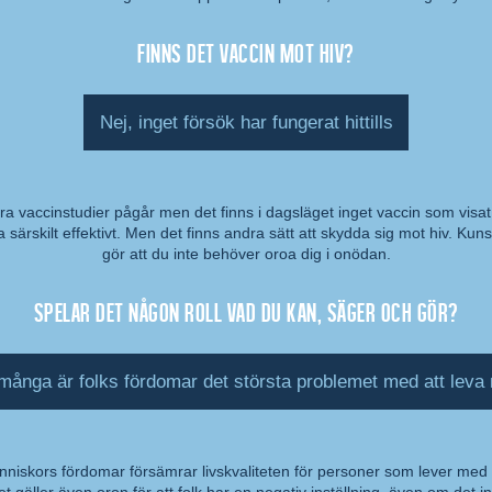
Finns det vaccin mot hiv?
Nej, inget försök har fungerat hittills
ra vaccinstudier pågår men det finns i dagsläget inget vaccin som visat
a särskilt effektivt. Men det finns andra sätt att skydda sig mot hiv. Kun
mmentar:
gör att du inte behöver oroa dig i onödan.
Spelar det någon roll vad du kan, säger och gör?
 många är folks fördomar det största problemet med att leva
niskors fördomar försämrar livskvaliteten för personer som lever med 