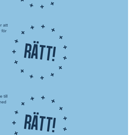
r att
 för
Rätt!
 till
 med
Rätt!