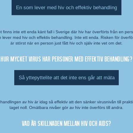
En som lever med hiv och effektiv behandling
t finns inte ett enda känt fall i Sverige där hiv har överförts från en per
 lever med hiv och effektiv behandling. Inte ett enda. Risken för överfö
mmentar:
är störst när en person just fått hiv och själv inte vet om det.
Hur mycket virus har personer med effektiv behandling?
Så yttepyttelite att det inte ens går att mäta
handlingen av hiv är idag så effektiv att den sänker virusnivån till prakti
taget noll. Omätbara nivåer gör av hiv inte överförs till andra.
mmentar:
Vad är skillnaden mellan hiv och aids?