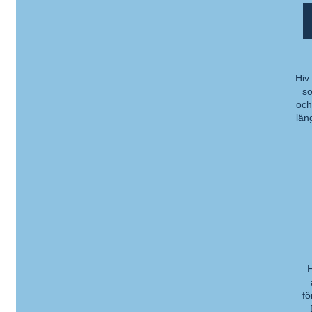
Hiv
so
Ko
och
län
H
Ko
fö