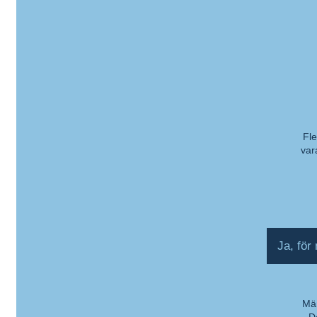
Fle
var
Ko
Ja, för
Män