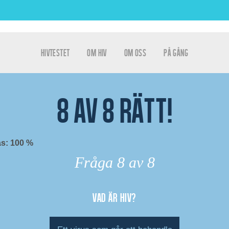
Hoppa till huvudinnehåll
hivtestet
Om HIV
Om oss
På gång
Huvudmeny
tet
8
av
8
rätt!
s: 100 %
Fråga
8
av 8
Vad är hiv?